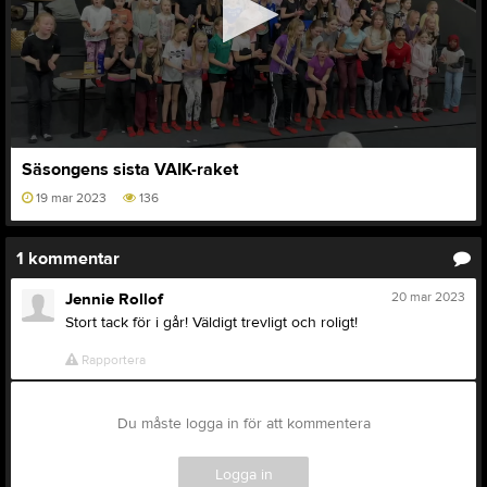
0
Säsongens sista VAIK-raket
seconds
of
19 mar 2023
136
15
seconds
1
kommentar
20 mar 2023
Jennie Rollof
Stort tack för i går! Väldigt trevligt och roligt!
Rapportera
Du måste logga in för att kommentera
Logga in