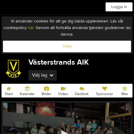
Logga in
Vi använder cookies för att ge dig bästa upplevelsen. Läs vår
cookiepolicy
här
. Genom att fortsätta använda tjänsten godkänner du
denna.
Okej
Västerstrands AIK
Välj lag
Start
Kalender
Bilder
Video
Gästbok
Sponsorer
Mer