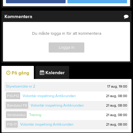
Kommentera
Du måste logga in för att kommentera
Logga in
Kalender
På gång
17 aug, 19:00
Styrelsemöte nr 2
21 aug, 08:00
F10-F12
Volontär inspelning Antikrundan
21 aug, 08:00
Bandykul F8
Volontär inspelning Antikrundan
21 aug, 08:00
Skridskokul
Träning
21 aug, 08:00
F15-17
Volontär inspelning Antikrundan