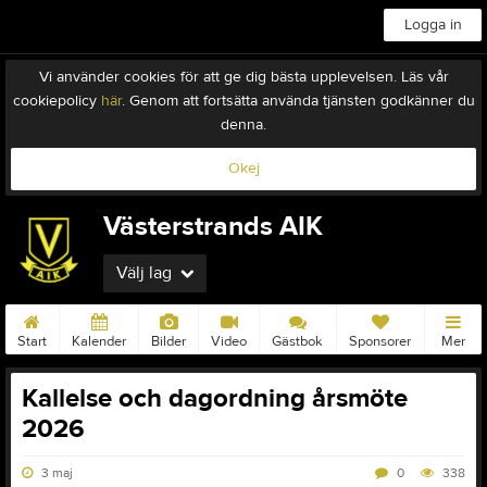
Logga in
Vi använder cookies för att ge dig bästa upplevelsen. Läs vår
cookiepolicy
här
. Genom att fortsätta använda tjänsten godkänner du
denna.
Okej
Västerstrands AIK
Välj lag
Start
Kalender
Bilder
Video
Gästbok
Sponsorer
Mer
Kallelse och dagordning årsmöte
2026
3 maj
0
338