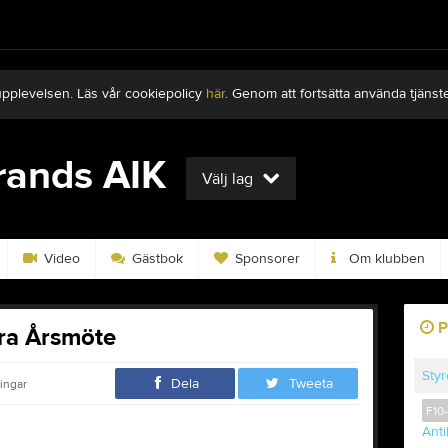
upplevelsen. Läs vår cookiepolicy
här
. Genom att fortsätta använda tjän
rands AIK
Välj lag
Video
Gästbok
Sponsorer
Om klubben
P
tra Årsmöte
Styr
Dela
Tweeta
ingar
F10
Ant