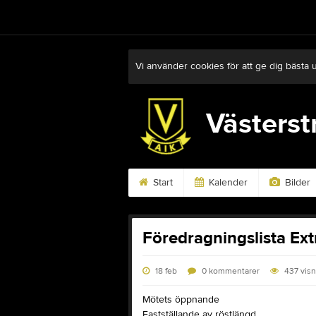
Vi använder cookies för att ge dig bästa 
Västerst
Start
Kalender
Bilder
Föredragningslista Ex
18 feb
0
kommentarer
437
visn
Mötets öppnande
Fastställande av röstlängd