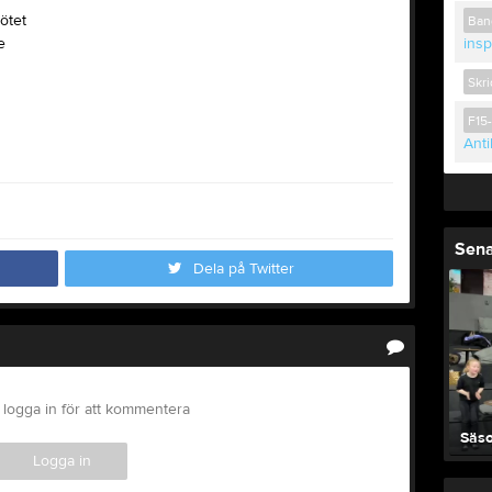
ötet
Ban
e
insp
Skr
F15-
Ant
Sena
Dela på Twitter
logga in för att kommentera
Säso
Logga in