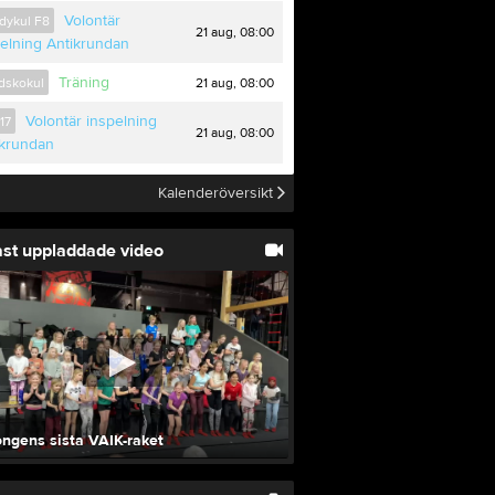
Volontär
dykul F8
21 aug, 08:00
elning Antikrundan
Träning
21 aug, 08:00
idskokul
Volontär inspelning
17
21 aug, 08:00
ikrundan
Kalenderöversikt
st uppladdade video
ngens sista VAIK-raket